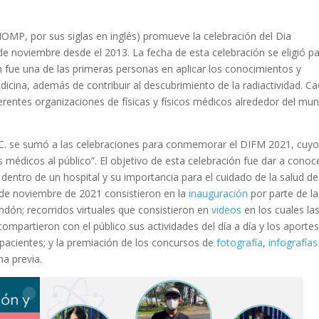
IOMP, por sus siglas en inglés) promueve la celebración del Dia
de noviembre desde el 2013. La fecha de esta celebración se eligió p
 fue una de las primeras personas en aplicar los conocimientos y
edicina, además de contribuir al descubrimiento de la radiactividad. C
ferentes organizaciones de físicas y físicos médicos alrededor del mu
.C. se sumó a las celebraciones para conmemorar el DIFM 2021, cuy
s médicos al público”. El objetivo de esta celebración fue dar a conoc
s dentro de un hospital y su importancia para el cuidado de la salud de
7 de noviembre de 2021 consistieron en la
inauguración
por parte de la
ndón; recorridos virtuales que consistieron en
videos
en los cuales la
mpartieron con el público sus actividades del día a día y los aporte
s pacientes; y la premiación de los concursos de
fotografía
,
infografías
a previa.