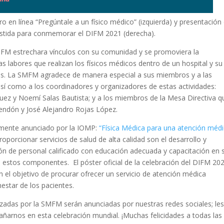
 en línea “Pregúntale a un físico médico” (izquierda) y presentación
Bastida para conmemorar el DIFM 2021 (derecha).
SMFM estrechara vínculos con su comunidad y se promoviera la
 las labores que realizan los físicos médicos dentro de un hospital y su
nas. La SMFM agradece de manera especial a sus miembros y a las
así como a los coordinadores y organizadores de estas actividades:
uez y Noemí Salas Bautista; y a los miembros de la Mesa Directiva q
Rendón y José Alejandro Rojas López.
temente anunciado por la IOMP:
“Física Médica para una atención méd
oporcionar servicios de salud de alta calidad son el desarrollo y
ión de personal calificado con educación adecuada y capacitación en 
re estos componentes. El póster oficial de la celebración del DIFM 20
n el objetivo de procurar ofrecer un servicio de atención médica
nestar de los pacientes.
izadas por la SMFM serán anunciadas por nuestras redes sociales; le
añarnos en esta celebración mundial. ¡Muchas felicidades a todas las