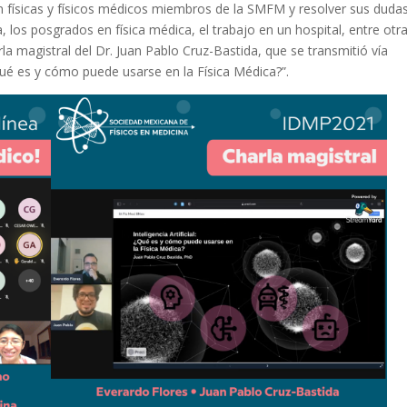
on físicas y físicos médicos miembros de la SMFM y resolver sus duda
, los posgrados en física médica, el trabajo en un hospital, entre otra
arla magistral del Dr. Juan Pablo Cruz-Bastida, que se transmitió vía
l: ¿Qué es y cómo puede usarse en la Física Médica?”.