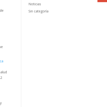
Noticias
 de
Sin categoría
ue
ica
salud
22
s
 y