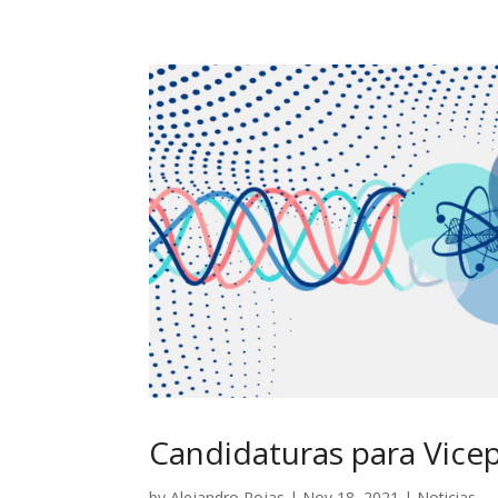
Candidaturas para Vic
by
Alejandro Rojas
|
Nov 18, 2021
|
Noticias